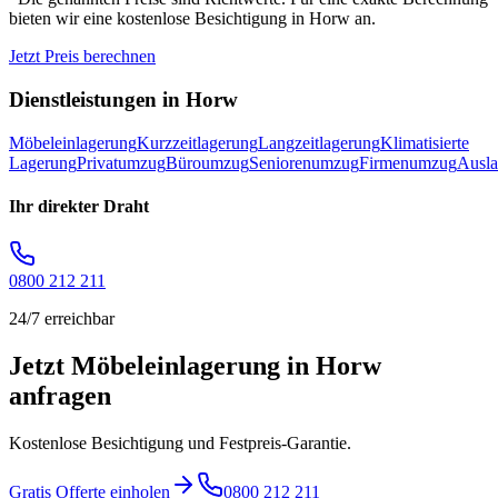
bieten wir eine kostenlose Besichtigung in
Horw
an.
Jetzt Preis berechnen
Dienstleistungen in
Horw
Möbeleinlagerung
Kurzzeitlagerung
Langzeitlagerung
Klimatisierte
Lagerung
Privatumzug
Büroumzug
Seniorenumzug
Firmenumzug
Ausl
Ihr direkter Draht
0800 212 211
24/7 erreichbar
Jetzt Möbeleinlagerung in Horw
anfragen
Kostenlose Besichtigung und Festpreis-Garantie.
Gratis Offerte einholen
0800 212 211