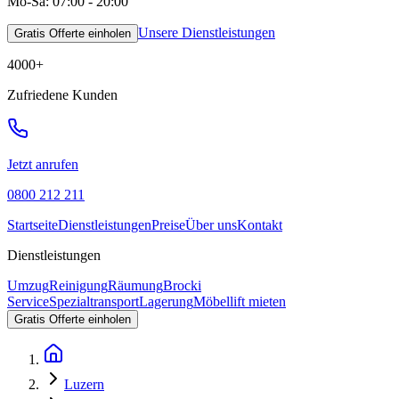
Mo-Sa: 07:00 - 20:00
Unsere Dienstleistungen
Gratis Offerte einholen
4000
+
Zufriedene Kunden
Jetzt anrufen
0800 212 211
Startseite
Dienstleistungen
Preise
Über uns
Kontakt
Dienstleistungen
Umzug
Reinigung
Räumung
Brocki
Service
Spezialtransport
Lagerung
Möbellift mieten
Gratis Offerte einholen
Luzern