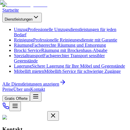
Startseite
Dienstleistungen
Umzug
Professionelle Umzugsdienstleistungen für jeden
Bedarf
Reinigung
Professionelle Reinigungsdienste mit Garantie
Räumung
Fachgerechte Räumung und Entsorgung
Brocki Service
Räumung mit Brockenhaus-Abgabe
Spezialtransport
Fachgerechter Transport sensibler
Gegenstände
Lagerung
Sichere Lagerung für Ihre Möbel und Gegenstände
Möbellift mieten
Möbellift-Service für schwierige Zugänge
Alle Dienstleistungen anzeigen
Preise
Über uns
Kontakt
Gratis Offerte
Kontakt