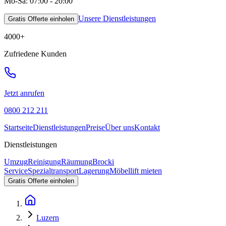
Mo-Sa: 07:00 - 20:00
Unsere Dienstleistungen
Gratis Offerte einholen
4000
+
Zufriedene Kunden
Jetzt anrufen
0800 212 211
Startseite
Dienstleistungen
Preise
Über uns
Kontakt
Dienstleistungen
Umzug
Reinigung
Räumung
Brocki
Service
Spezialtransport
Lagerung
Möbellift mieten
Gratis Offerte einholen
Luzern