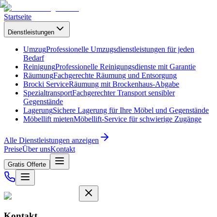
Startseite
Dienstleistungen
Umzug
Professionelle Umzugsdienstleistungen für jeden
Bedarf
Reinigung
Professionelle Reinigungsdienste mit Garantie
Räumung
Fachgerechte Räumung und Entsorgung
Brocki Service
Räumung mit Brockenhaus-Abgabe
Spezialtransport
Fachgerechter Transport sensibler
Gegenstände
Lagerung
Sichere Lagerung für Ihre Möbel und Gegenstände
Möbellift mieten
Möbellift-Service für schwierige Zugänge
Alle Dienstleistungen anzeigen
Preise
Über uns
Kontakt
Gratis Offerte
Kontakt