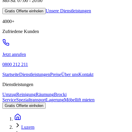
Mo-Sa: 07:00 - 20:00
Unsere Dienstleistungen
Gratis Offerte einholen
4000
+
Zufriedene Kunden
Jetzt anrufen
0800 212 211
Startseite
Dienstleistungen
Preise
Über uns
Kontakt
Dienstleistungen
Umzug
Reinigung
Räumung
Brocki
Service
Spezialtransport
Lagerung
Möbellift mieten
Gratis Offerte einholen
Luzern