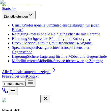
Startseite
Dienstleistungen
Umzug
Professionelle Umzugsdienstleistungen für jeden
Bedarf
Reinigung
Professionelle Reinigungsdienste mit Garantie
Räumung
Fachgerechte Räumung und Entsorgung
Brocki Service
Räumung mit Brockenhaus-Abgabe
Spezialtransport
Fachgerechter Transport sensibler
Gegenstände
Lagerung
Sichere Lagerung für Ihre Möbel und Gegenstände
Möbellift mieten
Möbellift-Service für schwierige Zugänge
Alle Dienstleistungen anzeigen
Preise
Über uns
Kontakt
Gratis Offerte
Kontakt