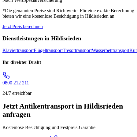
Nach Wert
Spezialversicherung
*Die genannten Preise sind Richtwerte. Für eine exakte Berechnung
bieten wir eine kostenlose Besichtigung in
Hildisrieden
an.
Jetzt Preis berechnen
Dienstleistungen in
Hildisrieden
Klaviertransport
Flügeltransport
Tresortransport
Wasserbetttransport
Kun
Ihr direkter Draht
0800 212 211
24/7 erreichbar
Jetzt Antikentransport in Hildisrieden
anfragen
Kostenlose Besichtigung und Festpreis-Garantie.