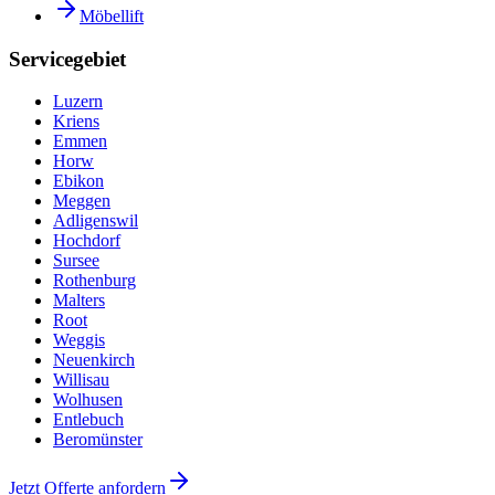
Möbellift
Servicegebiet
Luzern
Kriens
Emmen
Horw
Ebikon
Meggen
Adligenswil
Hochdorf
Sursee
Rothenburg
Malters
Root
Weggis
Neuenkirch
Willisau
Wolhusen
Entlebuch
Beromünster
Jetzt Offerte anfordern