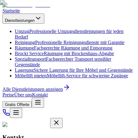
Startseite
Dienstleistungen
Umzug
Professionelle Umzugsdienstleistungen für jeden
Bedarf
Reinigung
Professionelle Reinigungsdienste mit Garantie
Räumung
Fachgerechte Räumung und Entsorgung
Brocki Service
Räumung mit Brockenhaus-Abgabe
Spezialtransport
Fachgerechter Transport sensibler
Gegenstände
Lagerung
Sichere Lagerung für Ihre Möbel und Gegenstände
Möbellift mieten
Möbellift-Service für schwierige Zugänge
Alle Dienstleistungen anzeigen
Preise
Über uns
Kontakt
Gratis Offerte
Kontakt