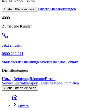
Mo-Sa: 07:00 - 20:00
Unsere Dienstleistungen
Gratis Offerte einholen
4000
+
Zufriedene Kunden
Jetzt anrufen
0800 212 211
Startseite
Dienstleistungen
Preise
Über uns
Kontakt
Dienstleistungen
Umzug
Reinigung
Räumung
Brocki
Service
Spezialtransport
Lagerung
Möbellift mieten
Gratis Offerte einholen
Luzern