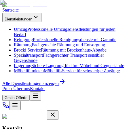
Startseite
Dienstleistungen
Umzug
Professionelle Umzugsdienstleistungen für jeden
Bedarf
Reinigung
Professionelle Reinigungsdienste mit Garantie
Räumung
Fachgerechte Räumung und Entsorgung
Brocki Service
Räumung mit Brockenhaus-Abgabe
Spezialtransport
Fachgerechter Transport sensibler
Gegenstände
Lagerung
Sichere Lagerung für Ihre Möbel und Gegenstände
Möbellift mieten
Möbellift-Service für schwierige Zugänge
Alle Dienstleistungen anzeigen
Preise
Über uns
Kontakt
Gratis Offerte
Kontakt