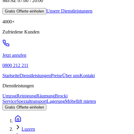
Mo-Sa: 07:00 - 20:00
Unsere Dienstleistungen
Gratis Offerte einholen
4000
+
Zufriedene Kunden
Jetzt anrufen
0800 212 211
Startseite
Dienstleistungen
Preise
Über uns
Kontakt
Dienstleistungen
Umzug
Reinigung
Räumung
Brocki
Service
Spezialtransport
Lagerung
Möbellift mieten
Gratis Offerte einholen
Luzern