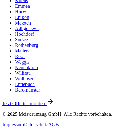
Kriens
Emmen
Horw
Ebikon
Meggen
Adligenswil
Hochdorf
Sursee
Rothenburg
Malters
Root
Weggis
Neuenkirch
Willisau
Wolhusen
Entlebuch
Beromünster
Jetzt Offerte anfordern
© 2025
Meisterumzug GmbH
. Alle Rechte vorbehalten.
Impressum
Datenschutz
AGB