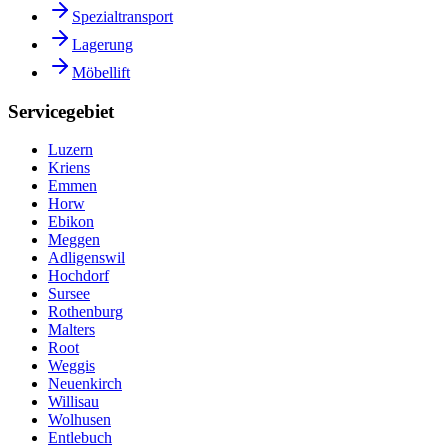
Spezialtransport
Lagerung
Möbellift
Servicegebiet
Luzern
Kriens
Emmen
Horw
Ebikon
Meggen
Adligenswil
Hochdorf
Sursee
Rothenburg
Malters
Root
Weggis
Neuenkirch
Willisau
Wolhusen
Entlebuch