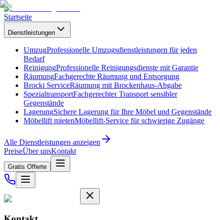
Startseite
Dienstleistungen
Umzug
Professionelle Umzugsdienstleistungen für jeden
Bedarf
Reinigung
Professionelle Reinigungsdienste mit Garantie
Räumung
Fachgerechte Räumung und Entsorgung
Brocki Service
Räumung mit Brockenhaus-Abgabe
Spezialtransport
Fachgerechter Transport sensibler
Gegenstände
Lagerung
Sichere Lagerung für Ihre Möbel und Gegenstände
Möbellift mieten
Möbellift-Service für schwierige Zugänge
Alle Dienstleistungen anzeigen
Preise
Über uns
Kontakt
Gratis Offerte
Kontakt