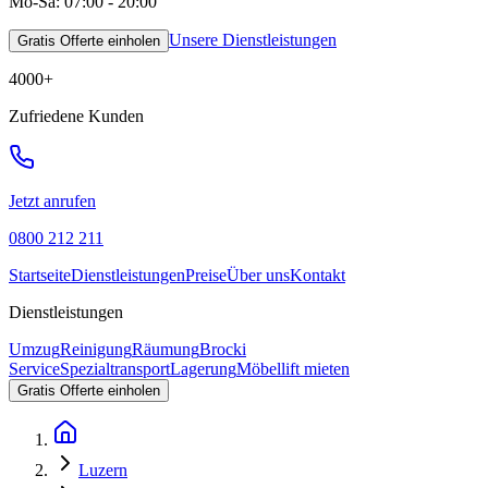
Mo-Sa: 07:00 - 20:00
Unsere Dienstleistungen
Gratis Offerte einholen
4000
+
Zufriedene Kunden
Jetzt anrufen
0800 212 211
Startseite
Dienstleistungen
Preise
Über uns
Kontakt
Dienstleistungen
Umzug
Reinigung
Räumung
Brocki
Service
Spezialtransport
Lagerung
Möbellift mieten
Gratis Offerte einholen
Luzern