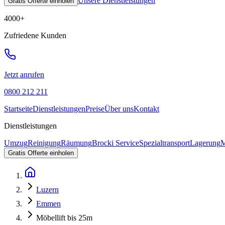
Unsere Dienstleistungen
Gratis Offerte einholen
4000
+
Zufriedene Kunden
Jetzt anrufen
0800 212 211
Startseite
Dienstleistungen
Preise
Über uns
Kontakt
Dienstleistungen
Umzug
Reinigung
Räumung
Brocki Service
Spezialtransport
Lagerung
M
Gratis Offerte einholen
Luzern
Emmen
Möbellift bis 25m