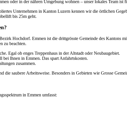
n Emmen oder in der nähren Umgebung wohnen – unser lokales Team ist fü
abliertes Unternehmen in Kanton Luzern kennen wir die örtlichen Geg
ellift bis 25m geht.
en?
Bezirk Hochdorf. Emmen ist die drittgrösste Gemeinde des Kantons mit
en zu beachten.
e. Egal ob enges Treppenhaus in der Altstadt oder Neubaugebiet.
ll bei Ihnen in Emmen. Das spart Anfahrtskosten.
waltungen zusammen.
 die saubere Arbeitsweise. Besonders in Gebieten wie Grosse Gemeind
tungsspektrum in Emmen umfasst: