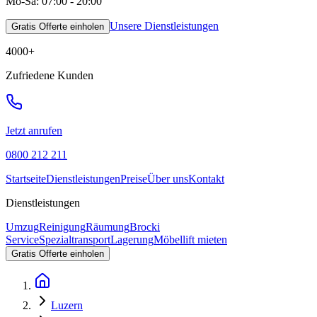
Mo-Sa: 07:00 - 20:00
Unsere Dienstleistungen
Gratis Offerte einholen
4000
+
Zufriedene Kunden
Jetzt anrufen
0800 212 211
Startseite
Dienstleistungen
Preise
Über uns
Kontakt
Dienstleistungen
Umzug
Reinigung
Räumung
Brocki
Service
Spezialtransport
Lagerung
Möbellift mieten
Gratis Offerte einholen
Luzern