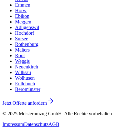
Emmen
Horw
Ebikon
Meggen
Adligenswil
Hochdorf
Sursee
Rothenburg
Malters
Root
Weggis
Neuenkirch
Willisau
Wolhusen
Entlebuch
Beromünster
Jetzt Offerte anfordern
© 2025
Meisterumzug GmbH
. Alle Rechte vorbehalten.
Impressum
Datenschutz
AGB