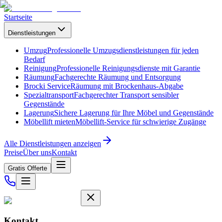
Startseite
Dienstleistungen
Umzug
Professionelle Umzugsdienstleistungen für jeden
Bedarf
Reinigung
Professionelle Reinigungsdienste mit Garantie
Räumung
Fachgerechte Räumung und Entsorgung
Brocki Service
Räumung mit Brockenhaus-Abgabe
Spezialtransport
Fachgerechter Transport sensibler
Gegenstände
Lagerung
Sichere Lagerung für Ihre Möbel und Gegenstände
Möbellift mieten
Möbellift-Service für schwierige Zugänge
Alle Dienstleistungen anzeigen
Preise
Über uns
Kontakt
Gratis Offerte
Kontakt