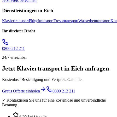
Jetzt Preis berechnen
Dienstleistungen in
Eich
Klaviertransport
Flügeltransport
Tresortransport
Wasserbetttransport
Kun
Ihr direkter Draht
0800 212 211
24/7 erreichbar
Jetzt Klaviertransport in Eich anfragen
Kostenlose Besichtigung und Festpreis-Garantie.
Gratis Offerte einholen
0800 212 211
✓ Kontaktieren Sie uns für eine kostenlose und unverbindliche
Beratung
4.7
/5 bei Google