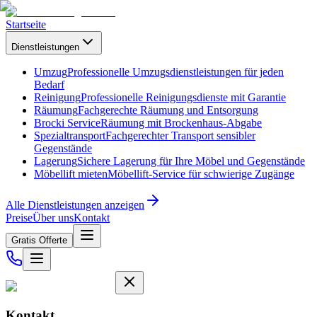
Startseite
Dienstleistungen
Umzug
Professionelle Umzugsdienstleistungen für jeden
Bedarf
Reinigung
Professionelle Reinigungsdienste mit Garantie
Räumung
Fachgerechte Räumung und Entsorgung
Brocki Service
Räumung mit Brockenhaus-Abgabe
Spezialtransport
Fachgerechter Transport sensibler
Gegenstände
Lagerung
Sichere Lagerung für Ihre Möbel und Gegenstände
Möbellift mieten
Möbellift-Service für schwierige Zugänge
Alle Dienstleistungen anzeigen
Preise
Über uns
Kontakt
Gratis Offerte
Kontakt