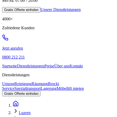
Mo-Sa: 07:00 - 20:00
Unsere Dienstleistungen
Gratis Offerte einholen
4000
+
Zufriedene Kunden
Jetzt anrufen
0800 212 211
Startseite
Dienstleistungen
Preise
Über uns
Kontakt
Dienstleistungen
Umzug
Reinigung
Räumung
Brocki
Service
Spezialtransport
Lagerung
Möbellift mieten
Gratis Offerte einholen
Luzern