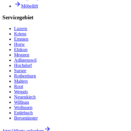
Möbellift
Servicegebiet
Luzern
Kriens
Emmen
Horw
Ebikon
Meggen
Adligenswil
Hochdorf
Sursee
Rothenburg
Malters
Root
Weggis
Neuenkirch
Willisau
Wolhusen
Entlebuch
Beromünster
Jetzt Offerte anfordern