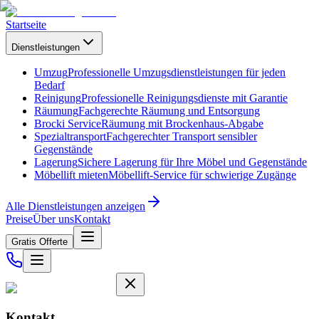
Startseite
Dienstleistungen
Umzug
Professionelle Umzugsdienstleistungen für jeden
Bedarf
Reinigung
Professionelle Reinigungsdienste mit Garantie
Räumung
Fachgerechte Räumung und Entsorgung
Brocki Service
Räumung mit Brockenhaus-Abgabe
Spezialtransport
Fachgerechter Transport sensibler
Gegenstände
Lagerung
Sichere Lagerung für Ihre Möbel und Gegenstände
Möbellift mieten
Möbellift-Service für schwierige Zugänge
Alle Dienstleistungen anzeigen
Preise
Über uns
Kontakt
Gratis Offerte
Kontakt