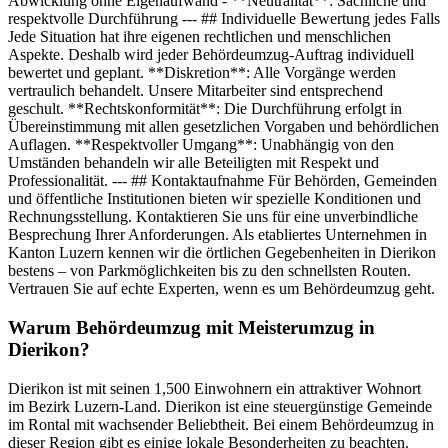
Abwicklung ohne Eigenaufwand - **Neutralität**: Sachliche und
respektvolle Durchführung --- ## Individuelle Bewertung jedes Falls
Jede Situation hat ihre eigenen rechtlichen und menschlichen
Aspekte. Deshalb wird jeder Behördeumzug-Auftrag individuell
bewertet und geplant. **Diskretion**: Alle Vorgänge werden
vertraulich behandelt. Unsere Mitarbeiter sind entsprechend
geschult. **Rechtskonformität**: Die Durchführung erfolgt in
Übereinstimmung mit allen gesetzlichen Vorgaben und behördlichen
Auflagen. **Respektvoller Umgang**: Unabhängig von den
Umständen behandeln wir alle Beteiligten mit Respekt und
Professionalität. --- ## Kontaktaufnahme Für Behörden, Gemeinden
und öffentliche Institutionen bieten wir spezielle Konditionen und
Rechnungsstellung. Kontaktieren Sie uns für eine unverbindliche
Besprechung Ihrer Anforderungen. Als etabliertes Unternehmen in
Kanton Luzern kennen wir die örtlichen Gegebenheiten in Dierikon
bestens – von Parkmöglichkeiten bis zu den schnellsten Routen.
Vertrauen Sie auf echte Experten, wenn es um Behördeumzug geht.
Warum Behördeumzug mit Meisterumzug in
Dierikon?
Dierikon ist mit seinen 1,500 Einwohnern ein attraktiver Wohnort
im Bezirk Luzern-Land. Dierikon ist eine steuergünstige Gemeinde
im Rontal mit wachsender Beliebtheit. Bei einem Behördeumzug in
dieser Region gibt es einige lokale Besonderheiten zu beachten.