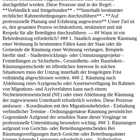
durchgeführt werden. Diese Prozesse sind in der Regel: -
**Verbindlich und fristgebunden** - **Innerhalb bestimmter
rechtlicher Rahmenbedingungen durchzuführen** - **Auf
professionelle Planung und Erfahrung angewiesen** Unser Ziel ist
es, den gesamten Prozess rechtskonform, strukturiert und mit
Respekt für alle Beteiligten durchzuführen. --- ## Wann ist ein
Behördeumzug erforderlich? ### 1. Staatlich angeordnete Räumung
einer Wohnung In bestimmten Fällen kann der Staat oder die
Gemeinde die Räumung einer Wohnung verlangen. Beispiele
hierfür sind: - Stadtentwicklungs- oder Umnutzungsprojekte -
Feststellungen zu Sicherheits-, Gesundheits- oder Baurisiken -
Räumungsentscheide im öffentlichen Interesse In solchen
Situationen muss der Umzug innerhalb der festgelegten Frist
vollständig abgeschlossen werden. ### 2. Räumung nach
Ablehnung eines Asylgesuchs oder Ausreiseverfügung Im Rahmen
von Migrations- und Asylverfahren kann nach einem
Nichteintretensentscheid (NE) oder einer Ablehnung die Räumung
der zugewiesenen Unterkunft erforderlich werden. Diese Prozesse
umfassen: - Koordination mit den Migrationsbehörden - Einhaltung
verbindlicher Termine - Ordnungsgemässe Räumung persönlicher
Gegenstände Aufgrund der sensiblen Natur dieser Vorgänge ist
professionelle Unterstützung besonders wichtig. ### 3. Räumungen
aufgrund von Gerichts- oder Betreibungsentscheiden Bei
Räumungsverfügungen durch Gerichte oder Betreibungsämter
können folgende Leistungen erforderlich sein: - Vollständige