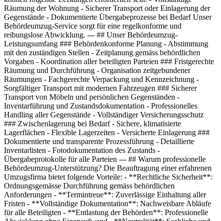
Räumung der Wohnung - Sicherer Transport oder Einlagerung der
Gegenstände - Dokumentierte Übergabeprozesse bei Bedarf Unser
Behördeumzug-Service sorgt für eine regelkonforme und
reibungslose Abwicklung. --- ## Unser Behördeumzug-
Leistungsumfang ### Behördenkonforme Planung - Abstimmung
mit den zuständigen Stellen - Zeitplanung gemäss behördlichen
Vorgaben - Koordination aller beteiligten Parteien ### Fristgerechte
Räumung und Durchführung - Organisation zeitgebundener
Räumungen - Fachgerechte Verpackung und Kennzeichnung -
Sorgfältiger Transport mit modernen Fahrzeugen ### Sicherer
Transport von Möbeln und persönlichen Gegenständen -
Inventarführung und Zustandsdokumentation - Professionelles
Handling aller Gegenstände - Vollständiger Versicherungsschutz
### Zwischenlagerung bei Bedarf - Sichere, klimatisierte
Lagerflächen - Flexible Lagerzeiten - Versicherte Einlagerung ###
Dokumentierte und transparente Prozessführung - Detaillierte
Inventarlisten - Fotodokumentation des Zustands -
Übergabeprotokolle für alle Parteien --- ## Warum professionelle
Behördeumzug-Unterstützung? Die Beauftragung einer erfahrenen
Umzugsfirma bietet folgende Vorteile: - **Rechtliche Sicherheit**:
Ordnungsgemässe Durchführung gemäss behördlichen
Anforderungen - **Termintreue**: Zuverlässige Einhaltung aller
Fristen - **Vollständige Dokumentation**: Nachweisbare Abläufe
für alle Beteiligten - **Entlastung der Behörden**: Professionelle