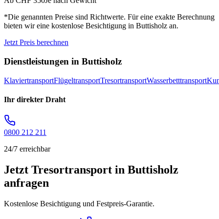
Ab CHF 350
Je nach Gewicht
*Die genannten Preise sind Richtwerte. Für eine exakte Berechnung
bieten wir eine kostenlose Besichtigung in
Buttisholz
an.
Jetzt Preis berechnen
Dienstleistungen in
Buttisholz
Klaviertransport
Flügeltransport
Tresortransport
Wasserbetttransport
Kun
Ihr direkter Draht
0800 212 211
24/7 erreichbar
Jetzt Tresortransport in Buttisholz
anfragen
Kostenlose Besichtigung und Festpreis-Garantie.