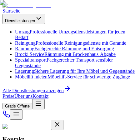
Startseite
Dienstleistungen
Umzug
Professionelle Umzugsdienstleistungen für jeden
Bedarf
Reinigung
Professionelle Reinigungsdienste mit Garantie
Räumung
Fachgerechte Räumung und Entsorgung
Brocki Service
Räumung mit Brockenhaus-Abgabe
Spezialtransport
Fachgerechter Transport sensibler
Gegenstände
Lagerung
Sichere Lagerung für Ihre Möbel und Gegenstände
Möbellift mieten
Möbellift-Service für schwierige Zugänge
Alle Dienstleistungen anzeigen
Preise
Über uns
Kontakt
Gratis Offerte
Kontakt