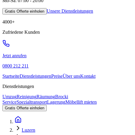
Mo-Sa: 07:00 - 20:00
Unsere Dienstleistungen
Gratis Offerte einholen
4000
+
Zufriedene Kunden
Jetzt anrufen
0800 212 211
Startseite
Dienstleistungen
Preise
Über uns
Kontakt
Dienstleistungen
Umzug
Reinigung
Räumung
Brocki
Service
Spezialtransport
Lagerung
Möbellift mieten
Gratis Offerte einholen
Luzern