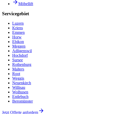
Möbellift
Servicegebiet
Luzern
Kriens
Emmen
Horw
Ebikon
Meggen
Adligenswil
Hochdorf
Sursee
Rothenburg
Malters
Root
Weggis
Neuenkirch
Willisau
Wolhusen
Entlebuch
Beromünster
Jetzt Offerte anfordern