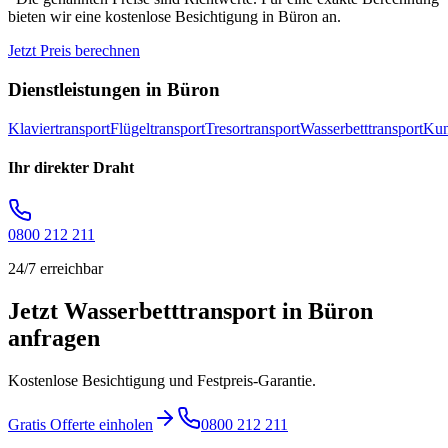
bieten wir eine kostenlose Besichtigung in
Büron
an.
Jetzt Preis berechnen
Dienstleistungen in
Büron
Klaviertransport
Flügeltransport
Tresortransport
Wasserbetttransport
Kun
Ihr direkter Draht
0800 212 211
24/7 erreichbar
Jetzt Wasserbetttransport in Büron
anfragen
Kostenlose Besichtigung und Festpreis-Garantie.
Gratis Offerte einholen
0800 212 211