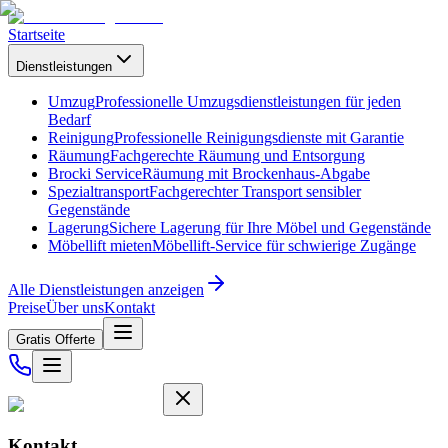
Startseite
Dienstleistungen
Umzug
Professionelle Umzugsdienstleistungen für jeden
Bedarf
Reinigung
Professionelle Reinigungsdienste mit Garantie
Räumung
Fachgerechte Räumung und Entsorgung
Brocki Service
Räumung mit Brockenhaus-Abgabe
Spezialtransport
Fachgerechter Transport sensibler
Gegenstände
Lagerung
Sichere Lagerung für Ihre Möbel und Gegenstände
Möbellift mieten
Möbellift-Service für schwierige Zugänge
Alle Dienstleistungen anzeigen
Preise
Über uns
Kontakt
Gratis Offerte
Kontakt