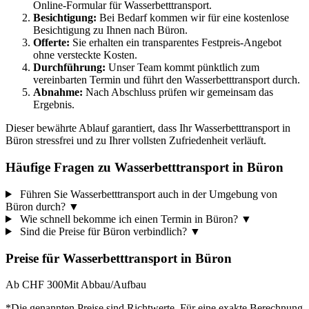
Online-Formular für Wasserbetttransport.
Besichtigung:
Bei Bedarf kommen wir für eine kostenlose
Besichtigung zu Ihnen nach Büron.
Offerte:
Sie erhalten ein transparentes Festpreis-Angebot
ohne versteckte Kosten.
Durchführung:
Unser Team kommt pünktlich zum
vereinbarten Termin und führt den Wasserbetttransport durch.
Abnahme:
Nach Abschluss prüfen wir gemeinsam das
Ergebnis.
Dieser bewährte Ablauf garantiert, dass Ihr Wasserbetttransport in
Büron stressfrei und zu Ihrer vollsten Zufriedenheit verläuft.
Häufige Fragen zu Wasserbetttransport in Büron
Führen Sie Wasserbetttransport auch in der Umgebung von
Büron durch?
▼
Wie schnell bekomme ich einen Termin in Büron?
▼
Sind die Preise für Büron verbindlich?
▼
Preise für
Wasserbetttransport
in
Büron
Ab CHF 300
Mit Abbau/Aufbau
*Die genannten Preise sind Richtwerte. Für eine exakte Berechnung