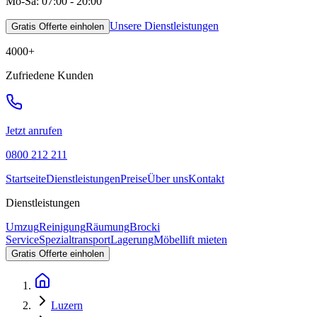
Mo-Sa: 07:00 - 20:00
Unsere Dienstleistungen
Gratis Offerte einholen
4000
+
Zufriedene Kunden
Jetzt anrufen
0800 212 211
Startseite
Dienstleistungen
Preise
Über uns
Kontakt
Dienstleistungen
Umzug
Reinigung
Räumung
Brocki
Service
Spezialtransport
Lagerung
Möbellift mieten
Gratis Offerte einholen
Luzern