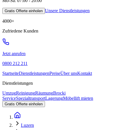
Mo-Sa: 07:00 - 20:00
Unsere Dienstleistungen
Gratis Offerte einholen
4000
+
Zufriedene Kunden
Jetzt anrufen
0800 212 211
Startseite
Dienstleistungen
Preise
Über uns
Kontakt
Dienstleistungen
Umzug
Reinigung
Räumung
Brocki
Service
Spezialtransport
Lagerung
Möbellift mieten
Gratis Offerte einholen
Luzern