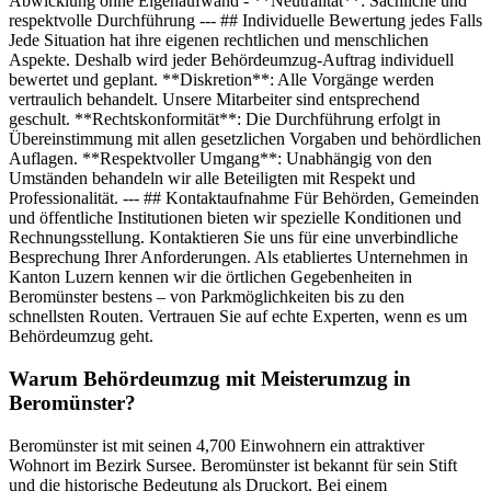
Abwicklung ohne Eigenaufwand - **Neutralität**: Sachliche und
respektvolle Durchführung --- ## Individuelle Bewertung jedes Falls
Jede Situation hat ihre eigenen rechtlichen und menschlichen
Aspekte. Deshalb wird jeder Behördeumzug-Auftrag individuell
bewertet und geplant. **Diskretion**: Alle Vorgänge werden
vertraulich behandelt. Unsere Mitarbeiter sind entsprechend
geschult. **Rechtskonformität**: Die Durchführung erfolgt in
Übereinstimmung mit allen gesetzlichen Vorgaben und behördlichen
Auflagen. **Respektvoller Umgang**: Unabhängig von den
Umständen behandeln wir alle Beteiligten mit Respekt und
Professionalität. --- ## Kontaktaufnahme Für Behörden, Gemeinden
und öffentliche Institutionen bieten wir spezielle Konditionen und
Rechnungsstellung. Kontaktieren Sie uns für eine unverbindliche
Besprechung Ihrer Anforderungen. Als etabliertes Unternehmen in
Kanton Luzern kennen wir die örtlichen Gegebenheiten in
Beromünster bestens – von Parkmöglichkeiten bis zu den
schnellsten Routen. Vertrauen Sie auf echte Experten, wenn es um
Behördeumzug geht.
Warum Behördeumzug mit Meisterumzug in
Beromünster?
Beromünster ist mit seinen 4,700 Einwohnern ein attraktiver
Wohnort im Bezirk Sursee. Beromünster ist bekannt für sein Stift
und die historische Bedeutung als Druckort. Bei einem