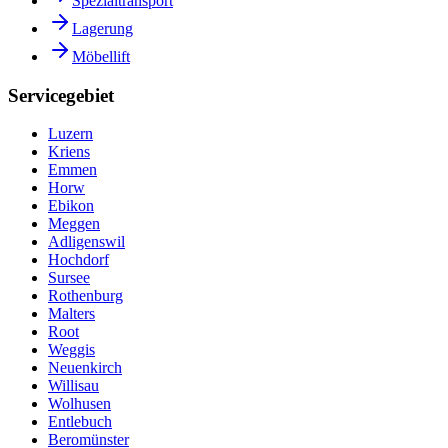
Spezialtransport
Lagerung
Möbellift
Servicegebiet
Luzern
Kriens
Emmen
Horw
Ebikon
Meggen
Adligenswil
Hochdorf
Sursee
Rothenburg
Malters
Root
Weggis
Neuenkirch
Willisau
Wolhusen
Entlebuch
Beromünster