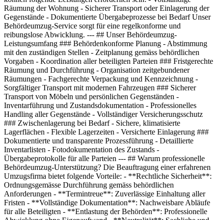
Räumung der Wohnung - Sicherer Transport oder Einlagerung der
Gegenstände - Dokumentierte Übergabeprozesse bei Bedarf Unser
Behördeumzug-Service sorgt für eine regelkonforme und
reibungslose Abwicklung. --- ## Unser Behördeumzug-
Leistungsumfang ### Behördenkonforme Planung - Abstimmung
mit den zuständigen Stellen - Zeitplanung gemäss behördlichen
Vorgaben - Koordination aller beteiligten Parteien ### Fristgerechte
Räumung und Durchführung - Organisation zeitgebundener
Räumungen - Fachgerechte Verpackung und Kennzeichnung -
Sorgfältiger Transport mit modernen Fahrzeugen ### Sicherer
Transport von Möbeln und persönlichen Gegenständen -
Inventarführung und Zustandsdokumentation - Professionelles
Handling aller Gegenstände - Vollständiger Versicherungsschutz
### Zwischenlagerung bei Bedarf - Sichere, klimatisierte
Lagerflächen - Flexible Lagerzeiten - Versicherte Einlagerung ###
Dokumentierte und transparente Prozessführung - Detaillierte
Inventarlisten - Fotodokumentation des Zustands -
Übergabeprotokolle für alle Parteien --- ## Warum professionelle
Behördeumzug-Unterstützung? Die Beauftragung einer erfahrenen
Umzugsfirma bietet folgende Vorteile: - **Rechtliche Sicherheit**:
Ordnungsgemässe Durchführung gemäss behördlichen
Anforderungen - **Termintreue**: Zuverlässige Einhaltung aller
Fristen - **Vollständige Dokumentation**: Nachweisbare Abläufe
für alle Beteiligten - **Entlastung der Behörden**: Professionelle