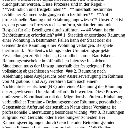
durchgeführt werden. Diese Prozesse sind in der Regel: -
**Verbindlich und fristgebunden** - **Innerhalb bestimmter
rechtlicher Rahmenbedingungen durchzuführen** - **Auf
professionelle Planung und Erfahrung angewiesen** Unser Ziel ist
es, den gesamten Prozess rechtskonform, strukturiert und mit
Respekt für alle Beteiligten durchzuführen. --- ## Wann ist ein
Behördeumzug erforderlich? ### 1. Staatlich angeordnete Räumung
einer Wohnung In bestimmten Fällen kann der Staat oder die
Gemeinde die Räumung einer Wohnung verlangen. Beispiele
hierfür sind: - Stadtentwicklungs- oder Umnutzungsprojekte -
Feststellungen zu Sicherheits-, Gesundheits- oder Baurisiken -
Räumungsentscheide im öffentlichen Interesse In solchen
Situationen muss der Umzug innerhalb der festgelegten Frist
vollständig abgeschlossen werden. ### 2. Räumung nach
Ablehnung eines Asylgesuchs oder Ausreiseverfügung Im Rahmen
von Migrations- und Asylverfahren kann nach einem
Nichteintretensentscheid (NE) oder einer Ablehnung die Räumung
der zugewiesenen Unterkunft erforderlich werden. Diese Prozesse
umfassen: - Koordination mit den Migrationsbehörden - Einhaltung
verbindlicher Termine - Ordnungsgemässe Räumung persönlicher
Gegenstände Aufgrund der sensiblen Natur dieser Vorgänge ist
professionelle Unterstützung besonders wichtig. ### 3. Räumungen
aufgrund von Gerichts- oder Betreibungsentscheiden Bei
Räumungsverfügungen durch Gerichte oder Betreibungsämter
können folgende Leistungen erforderlich sein: - Vollständige