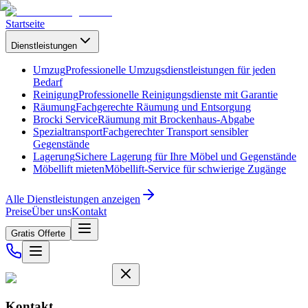
Startseite
Dienstleistungen
Umzug
Professionelle Umzugsdienstleistungen für jeden
Bedarf
Reinigung
Professionelle Reinigungsdienste mit Garantie
Räumung
Fachgerechte Räumung und Entsorgung
Brocki Service
Räumung mit Brockenhaus-Abgabe
Spezialtransport
Fachgerechter Transport sensibler
Gegenstände
Lagerung
Sichere Lagerung für Ihre Möbel und Gegenstände
Möbellift mieten
Möbellift-Service für schwierige Zugänge
Alle Dienstleistungen anzeigen
Preise
Über uns
Kontakt
Gratis Offerte
Kontakt